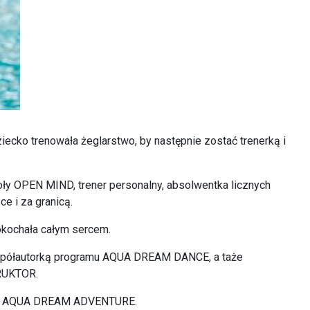
ecko trenowała żeglarstwo, by następnie zostać trenerką i
koły OPEN MIND, trener personalny, absolwentka licznych
e i za granicą.
pokochała całym sercem.
ółautorką programu AQUA DREAM DANCE, a taże
RUKTOR.
jekt AQUA DREAM ADVENTURE.