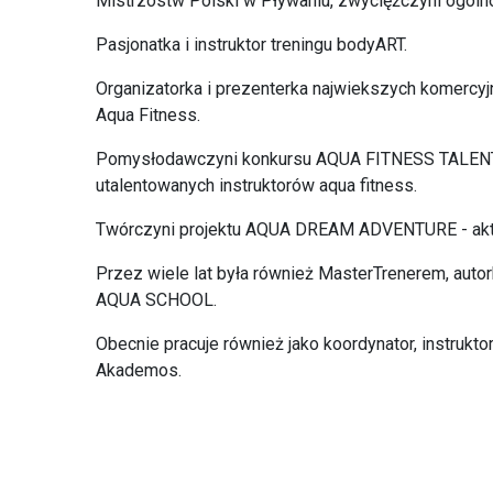
Mistrzostw Polski w Pływaniu, zwyciężczyni ogó
Pasjonatka i instruktor treningu bodyART.
Organizatorka i prezenterka najwiekszych komercy
Aqua Fitness.
Pomysłodawczyni konkursu AQUA FITNESS TALENT, kt
utalentowanych instruktorów aqua fitness.
Twórczyni projektu AQUA DREAM ADVENTURE - ak
Przez wiele lat była również MasterTrenerem, aut
AQUA SCHOOL.
Obecnie pracuje również jako koordynator, instrukto
Akademos.