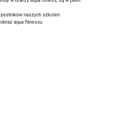
dy w branży aqua fitness, są w pełni
uczestników naszych szkoleń.
 obraz aqua fitnessu.