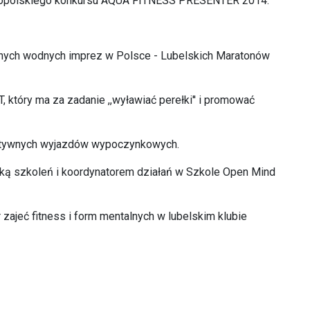
lnopolskiego konkursu AQUA FITNESS PRESENTER 2014.
jnych wodnych imprez w Polsce - Lubelskich Maratonów
óry ma za zadanie ,,wyławiać perełki'' i promować
tywnych wyjazdów wypoczynkowych.
orką szkoleń i koordynatorem działań w Szkole Open Mind
r zajeć fitness i form mentalnych w lubelskim klubie