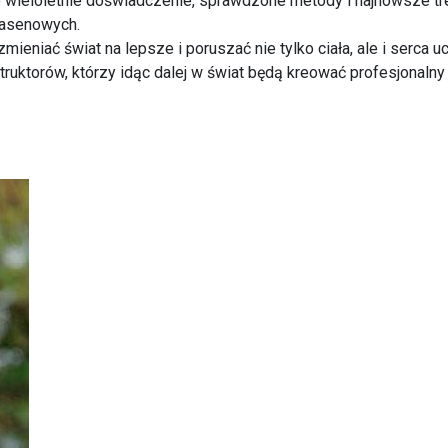
wieloletnie doświadczenie, sprawdzone metody i najnowsze tren
basenowych.
eniać świat na lepsze i poruszać nie tylko ciała, ale i serca 
truktorów, którzy idąc dalej w świat będą kreować profesjonalny