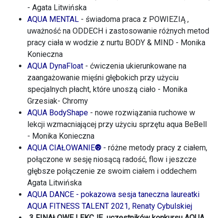
- Agata Litwińska
AQUA MENTAL
- ś
wiadoma praca z POWIEZIĄ ,
uważność na ODDECH i zastosowanie różnych metod
pracy ciała w wodzie z nurtu BODY & MIND - Monika
Konieczna
AQUA DynaFloat
- ćwiczenia ukierunkowane na
zaangażowanie mięśni głębokich przy użyciu
specjalnych płacht, które unoszą ciało - Monika
Grzesiak- Chromy
AQUA BodyShape
- nowe rozwiązania ruchowe w
lekcji wzmacniającej przy użyciu sprzętu aqua BeBell
- Monika Konieczna
AQUA CIAŁOWANIE
®
- różne metody pracy z ciałem,
połączone w sesję niosącą radość, flow i jeszcze
głębsze połączenie ze swoim ciałem i oddechem
Agata Litwińska
AQUA DANCE - pokazowa sesja taneczna laureatki
AQUA FITNESS TALENT 2021, Renaty Cybulskiej
3 FINAŁOWE LEKCJE uczestników konkursu AQUA